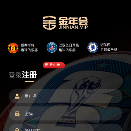
送
18
元
注册
登录