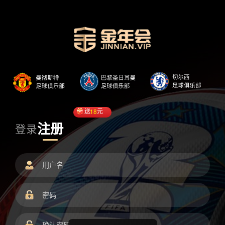
送
18
元
注册
登录